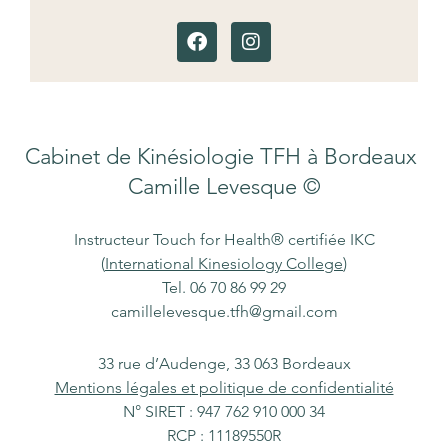
F
I
a
n
c
s
e
t
b
a
o
g
Cabinet de Kinésiologie TFH à Bordeaux
o
r
Camille Levesque
©
k
a
m
Instructeur Touch for Health® certifiée IKC
(
International Kinesiology College
)
Tel. 06 70 86 99 29
camillelevesque.tfh@gmail.com
33 rue d’Audenge, 33 063 Bordeaux
Mentions légales et politique de confidentialité
N° SIRET : 947 762 910 000 34
RCP : 11189550R