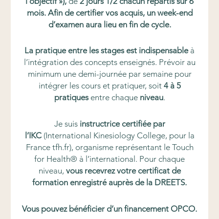
l’objectif »
),
de
2 jours 1/2 chacun répartis sur 6
mois
. Afin de certifier vos acquis, un
week-end
d’examen
aura lieu en fin de cycle.
La pratique entre les stages est indispensable
à
l’intégration des concepts enseignés. Prévoir au
minimum une demi-journée par semaine pour
intégrer les cours et pratiquer, soit
4 à 5
pratiques
entre chaque
niveau
.
Je suis
instructrice certifiée par
l’IKC
(International Kinesiology College, pour la
France tfh.fr), organisme représentant le Touch
for Health® à l’international. Pour chaque
niveau,
vous recevrez votre certificat de
formation enregistré auprès de la DREETS.
Vous pouvez bénéficier d’un financement OPCO.